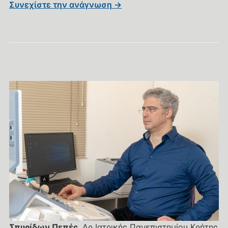
Συνεχίστε την ανάγνωση →
Σπυρίδων Πεπές
, Δρ Ιατρικής Πανεπιστημίου Κρήτης