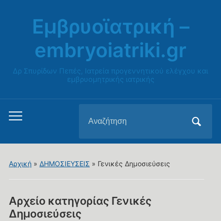
Εμβρυοϊατρική –
embryoiatriki.gr
Δρ Σπυρίδων Πεπές, Ιατρεία προγεννητικού ελέγχου και
εμβρυομητρικής ιατρικής
Αναζήτηση
Εναλλαγή
για:
του
μενού
για
Αρχική
»
ΔΗΜΟΣΙΕΥΣΕΙΣ
» Γενικές Δημοσιεύσεις
κινητά
Αρχείο κατηγορίας
Γενικές
Δημοσιεύσεις