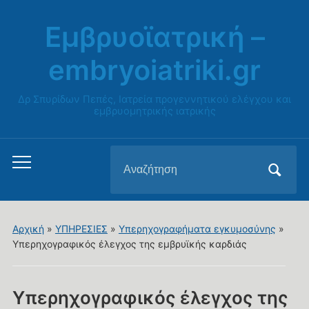
Εμβρυοϊατρική –
embryoiatriki.gr
Δρ Σπυρίδων Πεπές, Ιατρεία προγεννητικού ελέγχου και
εμβρυομητρικής ιατρικής
Αναζήτηση
Εναλλαγή
για:
του
μενού
για
Αρχική
»
ΥΠΗΡΕΣΙΕΣ
»
Υπερηχογραφήματα εγκυμοσύνης
»
κινητά
Υπερηχογραφικός έλεγχος της εμβρυϊκής καρδιάς
Υπερηχογραφικός έλεγχος της