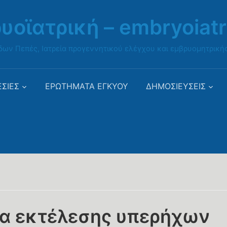
υοϊατρική – embryoiatri
δων Πεπές, Ιατρεία προγεννητικού ελέγχου και εμβρυομητρικής
ΣΙΕΣ
ΕΡΩΤΗΜΑΤΑ ΕΓΚΥΟΥ
ΔΗΜΟΣΙΕΥΣΕΙΣ
ια εκτέλεσης υπερήχων