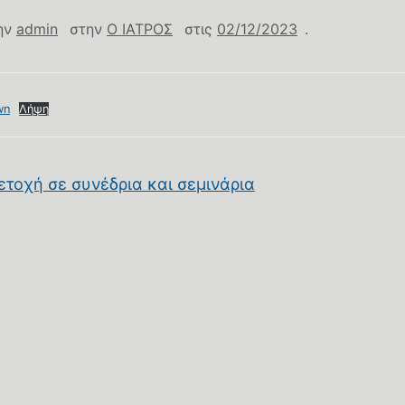
ην
admin
στην
Ο ΙΑΤΡΟΣ
στις
02/12/2023
.
wn
Λήψη
τοχή σε συνέδρια και σεμινάρια