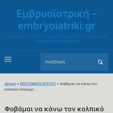
Εμβρυοϊατρική –
embryoiatriki.gr
Δρ Σπυρίδων Πεπές, Ιατρεία προγεννητικού ελέγχου και
εμβρυομητρικής ιατρικής
Αναζήτηση
Εναλλαγή
για:
του
μενού
για
Αρχική
»
ΕΡΩΤΗΜΑΤΑ ΕΓΚΥΟΥ
»
Φοβάμαι να κάνω τον
κινητά
κολπικό υπέρηχο …
Φοβάμαι να κάνω τον κολπικό