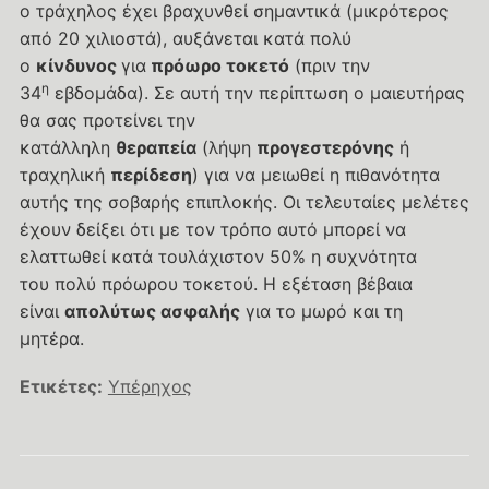
ο τράχηλος έχει βραχυνθεί σημαντικά (μικρότερος
από 20 χιλιοστά), αυξάνεται κατά πολύ
ο
κίνδυνος
για
πρόωρο τοκετό
(πριν την
η
34
εβδομάδα). Σε αυτή την περίπτωση ο μαιευτήρας
θα σας προτείνει την
κατάλληλη
θεραπεία
(λήψη
προγεστερόνης
ή
τραχηλική
περίδεση
) για να μειωθεί η πιθανότητα
αυτής της σοβαρής επιπλοκής. Οι τελευταίες μελέτες
έχουν δείξει ότι με τον τρόπο αυτό μπορεί να
ελαττωθεί κατά τουλάχιστον 50% η συχνότητα
του πολύ πρόωρου τοκετού. Η εξέταση βέβαια
είναι
απολύτως ασφαλής
για το μωρό και τη
μητέρα.
Ετικέτες:
Υπέρηχος