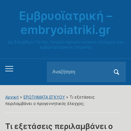
Εμβρυοϊατρική –
embryoiatriki.gr
Δρ Σπυρίδων Πεπές, Ιατρεία προγεννητικού ελέγχου και
εμβρυομητρικής ιατρικής
Αναζήτηση
Εναλλαγή
για:
του
μενού
για
Αρχική
»
ΕΡΩΤΗΜΑΤΑ ΕΓΚΥΟΥ
»
Τι εξετάσεις
κινητά
περιλαμβάνει ο προγεννητικός έλεγχος;
Τι εξετάσεις περιλαμβάνει ο