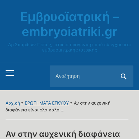
Εμβρυοϊατρική –
embryoiatriki.gr
Δρ Σπυρίδων Πεπές, Ιατρεία προγεννητικού ελέγχου και
εμβρυομητρικής ιατρικής
Αναζήτηση
Εναλλαγή
για:
του
μενού
για
Αρχική
»
ΕΡΩΤΗΜΑΤΑ ΕΓΚΥΟΥ
»
Αν στην αυχενική
κινητά
διαφάνεια είναι όλα καλά …
Αν στην αυχενική διαφάνεια